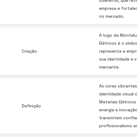
coerente, que refl
empresa e fortale
no mercado.
A logo da Montelu
Elétricos é o símbo
Criação
representa a empr
sua identidade e 
marcante.
As cores vibrante
identidade visual
Materiais Elétrico
Definição
energia e inovaçã
transmitem confia
profissionalismo a