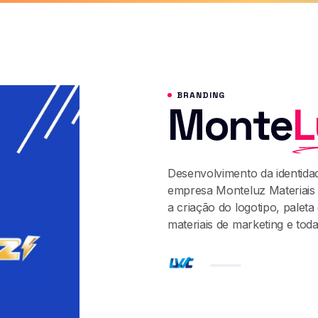
jetos
Serviços
Blog
Whatsapp
BRANDING
Monte
L
Desenvolvimento da identidad
empresa Monteluz Materiais E
a criação do logotipo, paleta 
materiais de marketing e toda 