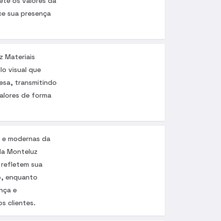
ete os valores da
ce sua presença
z Materiais
lo visual que
esa, transmitindo
valores de forma
s e modernas da
 da Monteluz
s refletem sua
o, enquanto
nça e
os clientes.