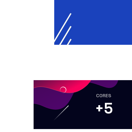
CORES
+
5