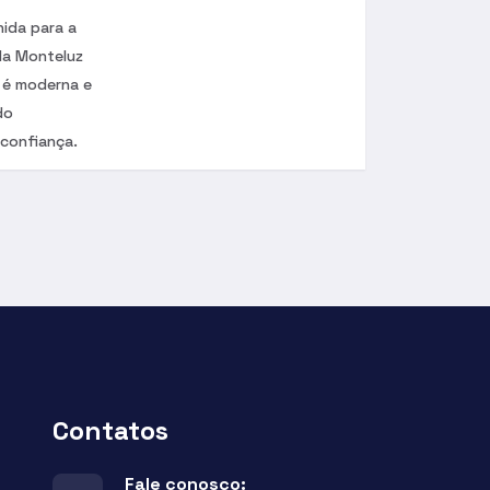
hida para a
 da Monteluz
s é moderna e
do
 confiança.
Contatos
Fale conosco: