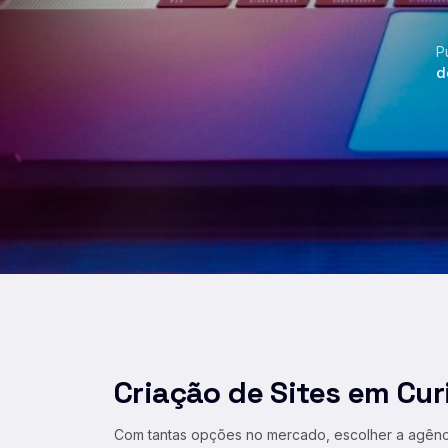
P
d
Criação de Sites em Cur
Com tantas opções no mercado, escolher a agência 